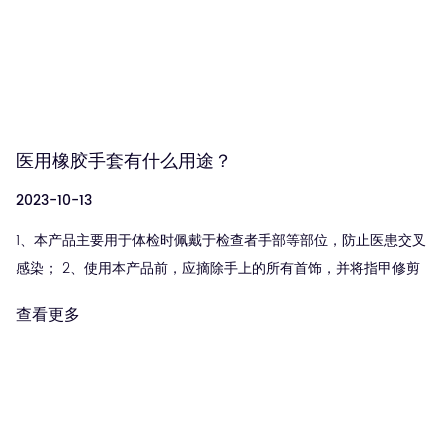
医用橡胶手套有什么用途？
2023-10-13
1、本产品主要用于体检时佩戴于检查者手部等部位，防止医患交叉
感染； 2、使用本产品前，应摘除手上的所有首饰，并将指甲修剪
光滑。手部应按照一般外科消毒标准进行清洁、消毒和干燥，无论
查看更多
左手还是右手。请选...