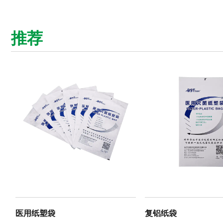
推荐
医用纸塑袋
复铝纸袋