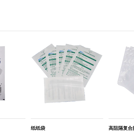
纸纸袋
高阻隔复合